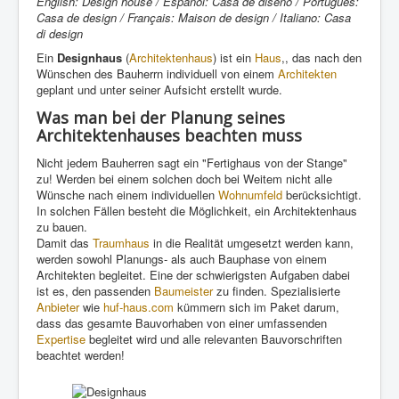
English: Design house / Español: Casa de diseño / Português:
Casa de design / Français: Maison de design / Italiano: Casa
di design
Ein
Designhaus
(
Architektenhaus
) ist ein
Haus
,, das nach den
Wünschen des Bauherrn individuell von einem
Architekten
geplant und unter seiner Aufsicht erstellt wurde.
Was man bei der Planung seines
Architektenhauses beachten muss
Nicht jedem Bauherren sagt ein "Fertighaus von der Stange"
zu! Werden bei einem solchen doch bei Weitem nicht alle
Wünsche nach einem individuellen
Wohnumfeld
berücksichtigt.
In solchen Fällen besteht die Möglichkeit, ein Architektenhaus
zu bauen.
Damit das
Traumhaus
in die Realität umgesetzt werden kann,
werden sowohl Planungs- als auch Bauphase von einem
Architekten begleitet. Eine der schwierigsten Aufgaben dabei
ist es, den passenden
Baumeister
zu finden. Spezialisierte
Anbieter
wie
huf-haus.com
kümmern sich im Paket darum,
dass das gesamte Bauvorhaben von einer umfassenden
Expertise
begleitet wird und alle relevanten Bauvorschriften
beachtet werden!