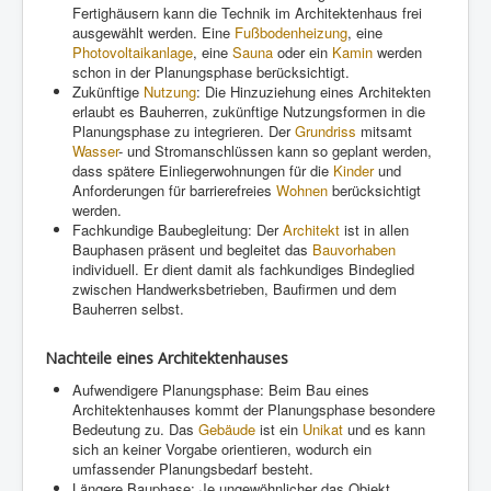
Fertighäusern kann die Technik im Architektenhaus frei
ausgewählt werden. Eine
Fußbodenheizung
, eine
Photovoltaikanlage
, eine
Sauna
oder ein
Kamin
werden
schon in der Planungsphase berücksichtigt.
Zukünftige
Nutzung
: Die Hinzuziehung eines Architekten
erlaubt es Bauherren, zukünftige Nutzungsformen in die
Planungsphase zu integrieren. Der
Grundriss
mitsamt
Wasser
- und Stromanschlüssen kann so geplant werden,
dass spätere Einliegerwohnungen für die
Kinder
und
Anforderungen für barrierefreies
Wohnen
berücksichtigt
werden.
Fachkundige Baubegleitung: Der
Architekt
ist in allen
Bauphasen präsent und begleitet das
Bauvorhaben
individuell. Er dient damit als fachkundiges Bindeglied
zwischen Handwerksbetrieben, Baufirmen und dem
Bauherren selbst.
Nachteile eines Architektenhauses
Aufwendigere Planungsphase: Beim Bau eines
Architektenhauses kommt der Planungsphase besondere
Bedeutung zu. Das
Gebäude
ist ein
Unikat
und es kann
sich an keiner Vorgabe orientieren, wodurch ein
umfassender Planungsbedarf besteht.
Längere Bauphase: Je ungewöhnlicher das Objekt