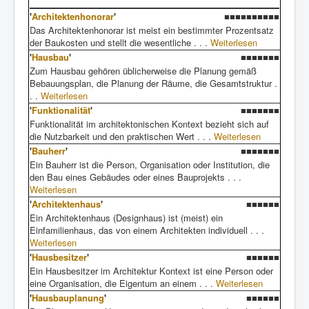
'
Architektenhonorar
'
■■■■■■■■■■
Das Architektenhonorar ist meist ein bestimmter Prozentsatz
der Baukosten und stellt die wesentliche . . .
Weiterlesen
'
Hausbau
'
■■■■■■■
Zum Hausbau gehören üblicherweise die Planung gemäß
Bebauungsplan, die Planung der Räume, die Gesamtstruktur .
. .
Weiterlesen
'
Funktionalität
'
■■■■■■■
Funktionalität im architektonischen Kontext bezieht sich auf
die Nutzbarkeit und den praktischen Wert . . .
Weiterlesen
'
Bauherr
'
■■■■■■■
Ein Bauherr ist die Person, Organisation oder Institution, die
den Bau eines Gebäudes oder eines Bauprojekts . . .
Weiterlesen
'
Architektenhaus
'
■■■■■■
Ein Architektenhaus (Designhaus) ist (meist) ein
Einfamilienhaus, das von einem Architekten individuell . . .
Weiterlesen
'
Hausbesitzer
'
■■■■■■
Ein Hausbesitzer im Architektur Kontext ist eine Person oder
eine Organisation, die Eigentum an einem . . .
Weiterlesen
'
Hausbauplanung
'
■■■■■■