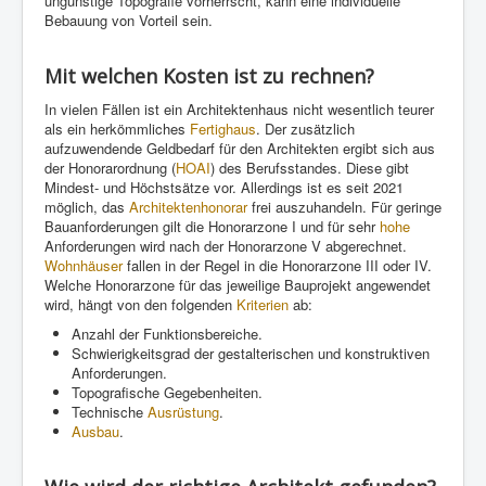
ungünstige Topografie vorherrscht, kann eine individuelle
Bebauung von Vorteil sein.
Mit welchen Kosten ist zu rechnen?
In vielen Fällen ist ein Architektenhaus nicht wesentlich teurer
als ein herkömmliches
Fertighaus
. Der zusätzlich
aufzuwendende Geldbedarf für den Architekten ergibt sich aus
der Honorarordnung (
HOAI
) des Berufsstandes. Diese gibt
Mindest- und Höchstsätze vor. Allerdings ist es seit 2021
möglich, das
Architektenhonorar
frei auszuhandeln. Für geringe
Bauanforderungen gilt die Honorarzone I und für sehr
hohe
Anforderungen wird nach der Honorarzone V abgerechnet.
Wohnhäuser
fallen in der Regel in die Honorarzone III oder IV.
Welche Honorarzone für das jeweilige Bauprojekt angewendet
wird, hängt von den folgenden
Kriterien
ab:
Anzahl der Funktionsbereiche.
Schwierigkeitsgrad der gestalterischen und konstruktiven
Anforderungen.
Topografische Gegebenheiten.
Technische
Ausrüstung
.
Ausbau
.