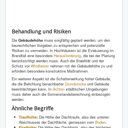
Behandlung und Risiken
Die
Gebäudehöhe
muss sorgfältig geplant werden, um den
baurechtlichen Vorgaben zu entsprechen und potenzielle
Risiken zu vermeiden. In Hochhäusern ist die Evakuierung im
Brandfall eine besondere
Herausforderung
, die bei der Planung
berücksichtigt werden muss. Auch die Stabilität und der
Schutz vor
Windlasten
nehmen mit der Gebäudehöhe zu und
erfordern besondere konstruktive Maßnahmen.
Ein weiterer Aspekt ist die Schattenwirkung hoher Gebäude,
die die Belichtung benachbarter
Grundstücke
und Gebäude
beeinträchtigen kann. In
dichten
städtischen Umgebungen
muss daher auch die Sonnenstandsberechnung einbezogen
werden.
Ähnliche Begriffe
Traufhöhe
:
Die Höhe der Dachtraufe, also des unteren
Abschlusses der Dachfläche, gemessen vom
Boden
.
Firsthöhe
:
Die Höhe des Dachfirsts, also des höchsten