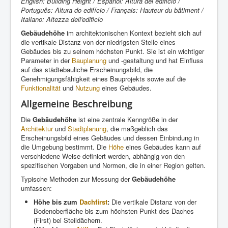
English: Building Height / Español: Altura del edificio /
Português: Altura do edifício / Français: Hauteur du bâtiment /
Italiano: Altezza dell'edificio
Gebäudehöhe
im architektonischen Kontext bezieht sich auf
die vertikale Distanz von der niedrigsten Stelle eines
Gebäudes bis zu seinem höchsten Punkt. Sie ist ein wichtiger
Parameter in der
Bauplanung
und -gestaltung und hat Einfluss
auf das städtebauliche Erscheinungsbild, die
Genehmigungsfähigkeit eines Bauprojekts sowie auf die
Funktionalität
und
Nutzung
eines Gebäudes.
Allgemeine Beschreibung
Die
Gebäudehöhe
ist eine zentrale Kenngröße in der
Architektur
und
Stadtplanung
, die maßgeblich das
Erscheinungsbild eines Gebäudes und dessen Einbindung in
die Umgebung bestimmt. Die
Höhe
eines Gebäudes kann auf
verschiedene Weise definiert werden, abhängig von den
spezifischen Vorgaben und Normen, die in einer Region gelten.
Typische Methoden zur Messung der
Gebäudehöhe
umfassen:
Höhe bis zum
Dachfirst
:
Die vertikale Distanz von der
Bodenoberfläche bis zum höchsten Punkt des Daches
(First) bei Steildächern.