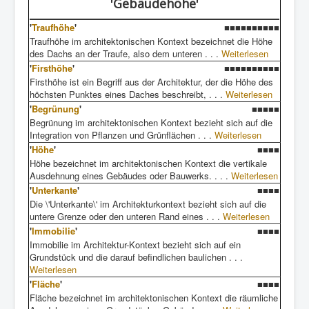
'Gebäudehöhe'
'
Traufhöhe
'
■■■■■■■■■■
Traufhöhe im architektonischen Kontext bezeichnet die Höhe
des Dachs an der Traufe, also dem unteren . . .
Weiterlesen
'
Firsthöhe
'
■■■■■■■■■■
Firsthöhe ist ein Begriff aus der Architektur, der die Höhe des
höchsten Punktes eines Daches beschreibt, . . .
Weiterlesen
'
Begrünung
'
■■■■■
Begrünung im architektonischen Kontext bezieht sich auf die
Integration von Pflanzen und Grünflächen . . .
Weiterlesen
'
Höhe
'
■■■■
Höhe bezeichnet im architektonischen Kontext die vertikale
Ausdehnung eines Gebäudes oder Bauwerks. . . .
Weiterlesen
'
Unterkante
'
■■■■
Die \'Unterkante\' im Architekturkontext bezieht sich auf die
untere Grenze oder den unteren Rand eines . . .
Weiterlesen
'
Immobilie
'
■■■■
Immobilie im Architektur-Kontext bezieht sich auf ein
Grundstück und die darauf befindlichen baulichen . . .
Weiterlesen
'
Fläche
'
■■■■
Fläche bezeichnet im architektonischen Kontext die räumliche