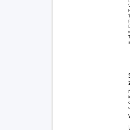
V
b
s
d