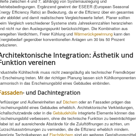
Werte zwischen 4 und 7, abhängig von Systemauslegung und
Betriebsbedingungen. Ergänzend gewinnt der ESEER (European Seasonal
nergy Efficiency Ratio) an Bedeutung, da er die Effizienz über ein gesamtes
ahr abbildet und damit realistischere Vergleichswerte liefert. Planer sollten
beim Vergleich verschiedener Systeme stets Jahreskennzahlen heranziehen
und nicht nur den Auslegungspunkt berücksichtigen. Die Kombination aus
eregelten Verdichtern, Freier Kühlung und
Wärmerückgewinnung
kann den
Energiebedarf gegenüber konventionellen Anlagen um 30 bis 50 Prozent
eduzieren.
Architektonische Integration: Ästhetik und
Funktion vereinen
ndustrielle Kühltechnik muss nicht zwangsläufig als technischer Fremdkörper
n Erscheinung treten. Mit der richtigen Planung lassen sich Kühlkomponenten
harmonisch in das Erscheinungsbild eines Gebäudes einbinden.
Fassaden
- und Dachintegration
Verflüssiger und Außeneinheiten auf
Dächern
oder an Fassaden prägen das
Erscheinungsbild eines Gebäudes erheblich. Architektonische Verkleidungen,
Schallschutzwände oder in die
Gebäudehülle
integrierte Elemente können das
rscheinungsbild verbessern, ohne die technische Funktion zu beeinträchtigen
abei ist auf ausreichende Abstände für die Zuluftöffnungen zu achten, um
urzschlussströmungen zu vermeiden, die die Effizienz erheblich mindern.
Begrünte Technikebenen auf
Flachdächern
sind ein weiteres Gestaltungsmittel