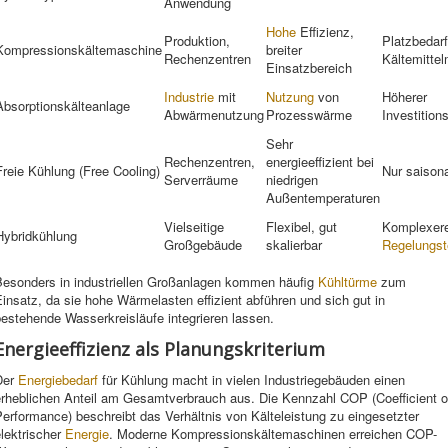
Anwendung
Hohe
Effizienz,
Produktion,
Platzbedarf
Kompressionskältemaschine
breiter
Rechenzentren
Kältemitte
Einsatzbereich
Industrie
mit
Nutzung
von
Höherer
Absorptionskälteanlage
Abwärmenutzung
Prozesswärme
Investitio
Sehr
Rechenzentren,
energieeffizient bei
Freie Kühlung (Free Cooling)
Nur saisona
Serverräume
niedrigen
Außentemperaturen
Vielseitige
Flexibel, gut
Komplexer
Hybridkühlung
Großgebäude
skalierbar
Regelungst
Besonders in industriellen Großanlagen kommen häufig
Kühltürme
zum
insatz, da sie hohe Wärmelasten effizient abführen und sich gut in
estehende Wasserkreisläufe integrieren lassen.
Energieeffizienz als Planungskriterium
Der
Energiebedarf
für Kühlung macht in vielen Industriegebäuden einen
erheblichen Anteil am Gesamtverbrauch aus. Die Kennzahl COP (Coefficient o
erformance) beschreibt das Verhältnis von Kälteleistung zu eingesetzter
lektrischer
Energie
. Moderne Kompressionskältemaschinen erreichen COP-