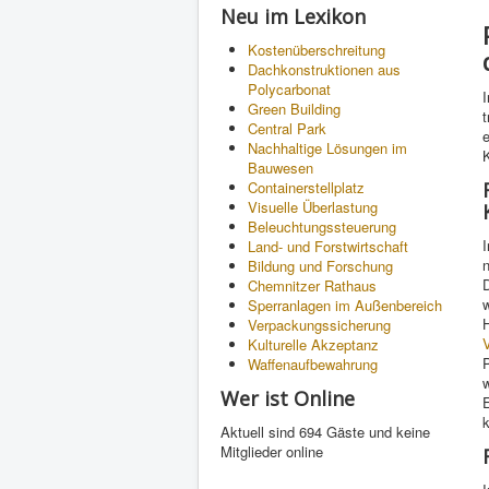
Neu im Lexikon
Kostenüberschreitung
Dachkonstruktionen aus
Polycarbonat
I
Green Building
Central Park
e
Nachhaltige Lösungen im
Bauwesen
Containerstellplatz
Visuelle Überlastung
Beleuchtungssteuerung
Land- und Forstwirtschaft
Bildung und Forschung
Chemnitzer Rathaus
Sperranlagen im Außenbereich
H
Verpackungssicherung
Kulturelle Akzeptanz
P
Waffenaufbewahrung
w
Wer ist Online
E
k
Aktuell sind 694 Gäste und keine
Mitglieder online