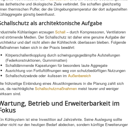
as ästhetische und ökologische Ziele verbindet. Sie schaffen gleichzeitig
inen thermischen Puffer, der die Umgebungstemperatur der dort aufgestellten
ühlaggregate günstig beeinflusst.
Schallschutz als architektonische Aufgabe
Industrielle Kühlanlagen erzeugen
Schall
– durch Kompressoren, Ventilatoren
und strömende Medien. Der Schallschutz ist daher eine genuine Aufgabe der
rchitektur und darf nicht allein der Kühltechnik überlassen bleiben. Folgende
Maßnahmen haben sich in der Praxis bewährt:
Körperschallentkopplung durch schwingungsgedämpfte Aufstellungen
(Federkonstruktionen, Gummimatten)
Schalldämmende Kapselungen für besonders laute Aggregate
Ausrichtung von Fortluftöffnungen weg von schutzbedürftigen Nutzungen
Schallschutzwände oder -kulissen im
Außenbereich
ie frühzeitige Einbindung eines Akustikingenieurs in die Planung zahlt sich
aus, da nachträgliche
Schallschutzmaßnahmen
meist teurer und weniger
wirksam sind.
Wartung, Betrieb und Erweiterbarkeit im
Fokus
in Kühlsystem ist eine Investition auf Jahrzehnte. Seine Auslegung sollte
aher nicht nur den heutigen Bedarf abdecken, sondern künftige Erweiterunge