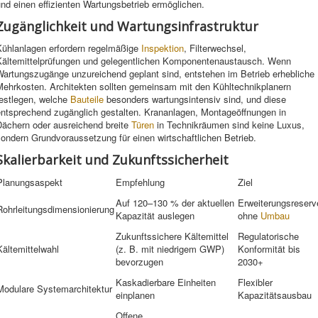
nd einen effizienten Wartungsbetrieb ermöglichen.
Zugänglichkeit und Wartungsinfrastruktur
Kühlanlagen erfordern regelmäßige
Inspektion
, Filterwechsel,
Kältemittelprüfungen und gelegentlichen Komponentenaustausch. Wenn
Wartungszugänge unzureichend geplant sind, entstehen im Betrieb erhebliche
Mehrkosten. Architekten sollten gemeinsam mit den Kühltechnikplanern
festlegen, welche
Bauteile
besonders wartungsintensiv sind, und diese
entsprechend zugänglich gestalten. Krananlagen, Montageöffnungen in
Dächern oder ausreichend breite
Türen
in Technikräumen sind keine Luxus,
ondern Grundvoraussetzung für einen wirtschaftlichen Betrieb.
Skalierbarkeit und Zukunftssicherheit
Planungsaspekt
Empfehlung
Ziel
Auf 120–130 % der aktuellen
Erweiterungsreserv
Rohrleitungsdimensionierung
Kapazität auslegen
ohne
Umbau
Zukunftssichere Kältemittel
Regulatorische
Kältemittelwahl
(z. B. mit niedrigem GWP)
Konformität bis
bevorzugen
2030+
Kaskadierbare Einheiten
Flexibler
Modulare Systemarchitektur
einplanen
Kapazitätsausbau
Offene