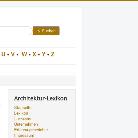
Suchen
U
•
V
•
W
•
X
•
Y
•
Z
Architektur-Lexikon
Startseite
Lexikon
Redirects
Unternehmen
Erfahrungsberichte
Impressum