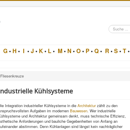
n
Suche
im
Architektur-
Lexikon
•
G
•
H
•
I
•
J
•
K
•
L
•
M
•
N
•
O
•
P
•
Q
•
R
•
S
•
T
•
Fliesenkreuze
Industrielle Kühlsysteme
ie Integration industrieller Kühlsysteme in die
Architektur
zählt zu den
anspruchsvollsten Aufgaben im modernen
Bauwesen
. Wer industrielle
Kühlsysteme und Architektur gemeinsam denkt, muss technische Effizienz,
ästhetische Anforderungen und bauliche Gegebenheiten von Anfang an
aufeinander abstimmen. Denn Kühlanlagen sind längst kein nachträglicher