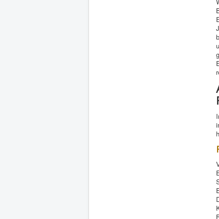
E
J
g
r
I
i
E
D
K