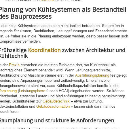
Planung von Kühlsystemen als Bestandteil
des Bauprozesses
ndustrielle Kühlsysteme lassen sich nicht isoliert betrachten. Sie greifen in
tragende Strukturen, Dachflächen, Leitungsführungen und Fassadenelemente
in. Je früher sie in die Planung einbezogen werden, desto besser lassen sich
Kompromisse vermeiden.
Frühzeitige
Koordination
zwischen Architektur und
Kühltechnik
In der
Praxis
entstehen die meisten Probleme dort, wo Kühltechnik als
nachträgliches Element behandelt wird. Wenn Leitungsquerschnitte,
Durchbrüche und Maschinenräume erst in der
Ausführungsplanung
festgelegt
werden, sind Anpassungen teuer und zeitaufwendig. Eine sinnvolle
erangehensweise sieht vor, dass Kühltechnikspezialisten bereits in der
Vorplanung
(
Leistungsphase
2 nach HOAI) eingebunden werden. So können
latzbedarf, statische Lasten und Medienführungen frühzeitig berücksichtigt
erden. Schnittstellen zur
Gebäudetechnik
– etwa zur Lüftung,
lektroinstallation und
Gebäudeautomation
– lassen sich dann nahtlos
oordinieren.
Raumplanung und strukturelle Anforderungen