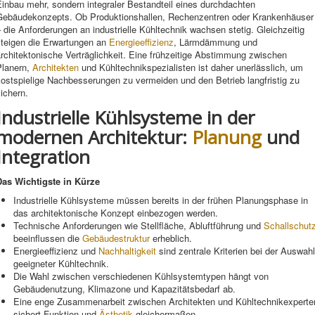
inbau mehr, sondern integraler Bestandteil eines durchdachten
Gebäudekonzepts. Ob Produktionshallen, Rechenzentren oder Krankenhäuser
 die Anforderungen an industrielle Kühltechnik wachsen stetig. Gleichzeitig
steigen die Erwartungen an
Energieeffizienz
, Lärmdämmung und
rchitektonische Verträglichkeit. Eine frühzeitige Abstimmung zwischen
Planern,
Architekten
und Kühltechnikspezialisten ist daher unerlässlich, um
ostspielige Nachbesserungen zu vermeiden und den Betrieb langfristig zu
ichern.
Industrielle Kühlsysteme in der
modernen Architektur:
Planung
und
Integration
Das Wichtigste in Kürze
Industrielle Kühlsysteme müssen bereits in der frühen Planungsphase in
das architektonische Konzept einbezogen werden.
Technische Anforderungen wie Stellfläche, Abluftführung und
Schallschut
beeinflussen die
Gebäudestruktur
erheblich.
Energieeffizienz und
Nachhaltigkeit
sind zentrale Kriterien bei der Auswahl
geeigneter Kühltechnik.
Die Wahl zwischen verschiedenen Kühlsystemtypen hängt von
Gebäudenutzung, Klimazone und Kapazitätsbedarf ab.
Eine enge Zusammenarbeit zwischen Architekten und Kühltechnikexperte
sichert Funktion und
Ästhetik
gleichermaßen.