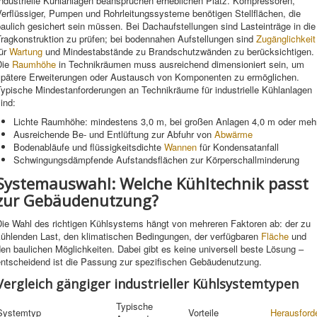
Industrielle Kühlanlagen beanspruchen erheblichen Platz. Kompressoren,
erflüssiger, Pumpen und Rohrleitungssysteme benötigen Stellflächen, die
aulich gesichert sein müssen. Bei Dachaufstellungen sind Lasteinträge in die
Tragkonstruktion zu prüfen; bei bodennahen Aufstellungen sind
Zugänglichkeit
für
Wartung
und Mindestabstände zu Brandschutzwänden zu berücksichtigen.
Die
Raumhöhe
in Technikräumen muss ausreichend dimensioniert sein, um
spätere Erweiterungen oder Austausch von Komponenten zu ermöglichen.
Typische Mindestanforderungen an Technikräume für industrielle Kühlanlagen
ind:
Lichte Raumhöhe: mindestens 3,0 m, bei großen Anlagen 4,0 m oder meh
Ausreichende Be- und Entlüftung zur Abfuhr von
Abwärme
Bodenabläufe und flüssigkeitsdichte
Wannen
für Kondensatanfall
Schwingungsdämpfende Aufstandsflächen zur Körperschallminderung
Systemauswahl: Welche Kühltechnik passt
zur Gebäudenutzung?
Die Wahl des richtigen Kühlsystems hängt von mehreren Faktoren ab: der zu
kühlenden Last, den klimatischen Bedingungen, der verfügbaren
Fläche
und
en baulichen Möglichkeiten. Dabei gibt es keine universell beste Lösung –
entscheidend ist die Passung zur spezifischen Gebäudenutzung.
Vergleich gängiger industrieller Kühlsystemtypen
Typische
Systemtyp
Vorteile
Herausford