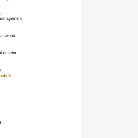
,
lmanagement
nsaufwand
l nutzbar
e
echnik
f