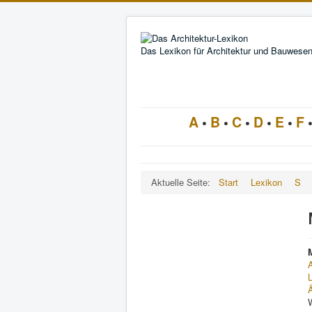
Das Lexikon für Architektur und Bauwese
A
•
B
•
C
•
D
•
E
•
F
Aktuelle Seite:
Start
Lexikon
S
A
Ä