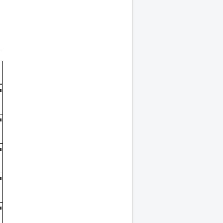
■
■
■
■
■