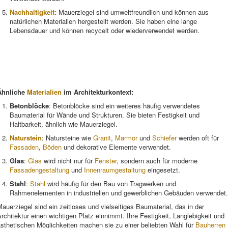
Nachhaltigkeit
: Mauerziegel sind umweltfreundlich und können aus
natürlichen Materialien hergestellt werden. Sie haben eine lange
Lebensdauer und können recycelt oder wiederverwendet werden.
Ähnliche
Materialien
im Architekturkontext:
Betonblöcke
: Betonblöcke sind ein weiteres häufig verwendetes
Baumaterial für Wände und Strukturen. Sie bieten Festigkeit und
Haltbarkeit, ähnlich wie Mauerziegel.
Naturstein
: Natursteine wie
Granit
,
Marmor
und
Schiefer
werden oft für
Fassaden
,
Böden
und dekorative Elemente verwendet.
Glas
:
Glas
wird nicht nur für
Fenster
, sondern auch für moderne
Fassadengestaltung
und
Innenraumgestaltung
eingesetzt.
Stahl
:
Stahl
wird häufig für den Bau von Tragwerken und
Rahmenelementen in industriellen und gewerblichen Gebäuden verwendet.
auerziegel sind ein zeitloses und vielseitiges Baumaterial, das in der
rchitektur einen wichtigen Platz einnimmt. Ihre Festigkeit, Langlebigkeit und
sthetischen Möglichkeiten machen sie zu einer beliebten Wahl für
Bauherren