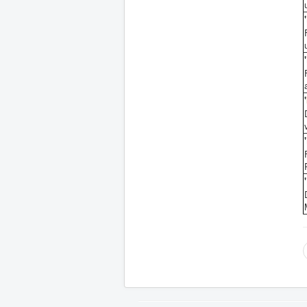
'
'
'
'
'