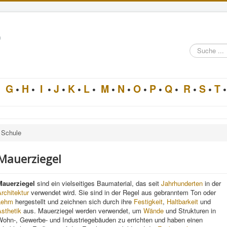
n
Suche
im
Architektur-
Lexikon
•
G
•
H
•
I
•
J
•
K
•
L
•
M
•
N
•
O
•
P
•
Q
•
R
•
S
•
T
•
Schule
Mauerziegel
Mauerziegel
sind ein vielseitiges Baumaterial, das seit
Jahrhunderten
in der
rchitektur
verwendet wird. Sie sind in der Regel aus gebranntem Ton oder
Lehm
hergestellt und zeichnen sich durch ihre
Festigkeit
,
Haltbarkeit
und
sthetik
aus. Mauerziegel werden verwendet, um
Wände
und Strukturen in
Wohn-, Gewerbe- und Industriegebäuden zu errichten und haben einen