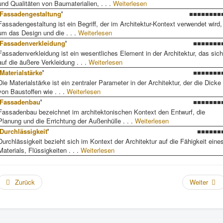
und Qualitäten von Baumaterialien, . . .
Weiterlesen
Fassadengestaltung
'
■■■■■■■■
Fassadengestaltung ist ein Begriff, der im Architektur-Kontext verwendet wird,
um das Design und die . . .
Weiterlesen
Fassadenverkleidung
'
■■■■■■■
Fassadenverkleidung ist ein wesentliches Element in der Architektur, das sich
auf die äußere Verkleidung . . .
Weiterlesen
Materialstärke
'
■■■■■■■
Die Materialstärke ist ein zentraler Parameter in der Architektur, der die Dicke
von Baustoffen wie . . .
Weiterlesen
Fassadenbau
'
■■■■■■■
Fassadenbau bezeichnet im architektonischen Kontext den Entwurf, die
Planung und die Errichtung der Außenhülle . . .
Weiterlesen
Durchlässigkeit
'
■■■■■■
Durchlässigkeit bezieht sich im Kontext der Architektur auf die Fähigkeit eine
Materials, Flüssigkeiten . . .
Weiterlesen
Zurück
Weiter