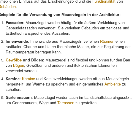
rheblichen Einfluss auf das Erscheinungsbild und die
Funktionalität
von
Gebäuden
.
Beispiele für die Verwendung von Mauerziegeln in der Architektur:
Fassaden
: Mauerziegel werden häufig für die äußere Verkleidung von
Gebäudefassaden verwendet. Sie verleihen Gebäuden ein zeitloses und
ästhetisch ansprechendes Aussehen.
Innenwände
: Innenwände aus Mauerziegeln verleihen
Räumen
einen
rustikalen Charme und bieten thermische Masse, die zur Regulierung der
Raumtemperatur beitragen kann.
Gewölbe
und Bögen
: Mauerziegel sind flexibel und können für den Bau
von
Bögen
, Gewölben und anderen architektonischen Elementen
verwendet werden.
Kamine
:
Kamine
und Kaminverkleidungen werden oft aus Mauerziegeln
hergestellt, um Wärme zu speichern und ein gemütliches
Ambiente
zu
schaffen.
Gartenmauern
: Mauerziegel werden auch im Landschaftsbau eingesetzt,
um Gartenmauern, Wege und
Terrassen
zu gestalten.