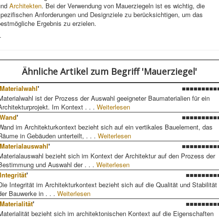
und
Architekten
. Bei der Verwendung von Mauerziegeln ist es wichtig, die
spezifischen Anforderungen und Designziele zu berücksichtigen, um das
estmögliche Ergebnis zu erzielen.
-
Ähnliche Artikel
zum Begriff 'Mauerziegel'
Materialwahl
'
■■■■■■■■■
Materialwahl ist der Prozess der Auswahl geeigneter Baumaterialien für ein
Architekturprojekt. Im Kontext . . .
Weiterlesen
Wand
'
■■■■■■■■■
Wand im Architekturkontext bezieht sich auf ein vertikales Bauelement, das
Räume in Gebäuden unterteilt, . . .
Weiterlesen
Materialauswahl
'
■■■■■■■■■
Materialauswahl bezieht sich im Kontext der Architektur auf den Prozess der
Bestimmung und Auswahl der . . .
Weiterlesen
Integrität
'
■■■■■■■■
Die Integrität im Architekturkontext bezieht sich auf die Qualität und Stabilität
der Bauwerke in . . .
Weiterlesen
Materialität
'
■■■■■■■■
Materialität bezieht sich im architektonischen Kontext auf die Eigenschaften