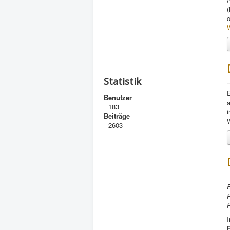
W
Statistik
Benutzer
a
183
i
Beiträge
W
2603
E
P
P
I