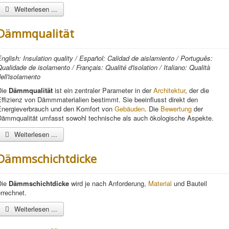
Weiterlesen ...
Dämmqualität
nglish: Insulation quality / Español: Calidad de aislamiento / Português:
ualidade de isolamento / Français: Qualité d'isolation / Italiano: Qualità
ell'isolamento
Die
Dämmqualität
ist ein zentraler Parameter in der
Architektur
, der die
ffizienz von Dämmmaterialien bestimmt. Sie beeinflusst direkt den
Energieverbrauch und den Komfort von
Gebäuden
. Die
Bewertung
der
Dämmqualität umfasst sowohl technische als auch ökologische Aspekte.
Weiterlesen ...
Dämmschichtdicke
Die
Dämmschichtdicke
wird je nach Anforderung,
Material
und Bauteil
rrechnet.
Weiterlesen ...