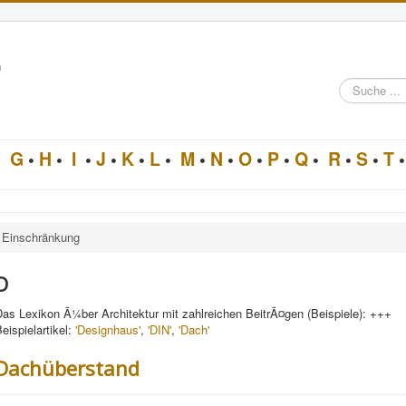
n
Suche
im
Architektur-
Lexikon
•
G
•
H
•
I
•
J
•
K
•
L
•
M
•
N
•
O
•
P
•
Q
•
R
•
S
•
T
•
Einschränkung
D
as Lexikon Ã¼ber Architektur mit zahlreichen BeitrÃ¤gen (Beispiele): +++
eispielartikel:
'Designhaus'
,
'DIN'
,
'Dach'
Dachüberstand