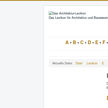
Das Lexikon für Architektur und Bauwese
A
•
B
•
C
•
D
•
E
•
F
Aktuelle Seite:
Start
Lexikon
E
D
B