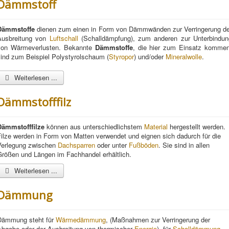
Dämmstoff
Dämmstoff
e
dienen zum einen in Form von Dämmwänden zur Verringerung de
Ausbreitung von
Luftschall
(Schalldämpfung), zum anderen zur Unterbindun
von Wärmeverlusten. Bekannte
Dämmstoffe
, die hier zum Einsatz kommen
sind zum Beispiel Polystyrolschaum (
Styropor
) und/oder
Mineralwolle
.
Weiterlesen ...
Dämmstofffilz
Dämmstofffilz
e
können aus unterschiedlichstem
Material
hergestellt werden.
ilze werden in Form von Matten verwendet und eignen sich dadurch für die
Verlegung zwischen
Dachsparren
oder unter
Fußböden
. Sie sind in allen
Größen und Längen im Fachhandel erhältlich.
Weiterlesen ...
Dämmung
Dämmung steht für
Wärmedämmung
, (Maßnahmen zur Verringerung der
Abgabe oder der Ausbreitung von thermischer
Energie
), für
Schalldämmung
,