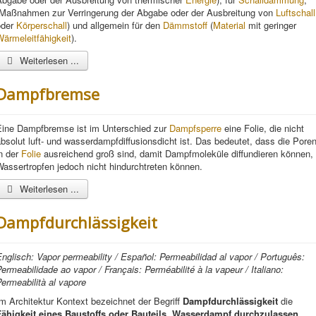
(Maßnahmen zur Verringerung der Abgabe oder der Ausbreitung von
Luftschall
oder
Körperschall
) und allgemein für den
Dämmstoff
(
Material
mit geringer
ärmeleitfähigkeit
).
Weiterlesen ...
Dampfbremse
Eine Dampfbremse ist im Unterschied zur
Dampfsperre
eine Folie, die nicht
bsolut luft- und wasserdampfdiffusionsdicht ist. Das bedeutet, dass die Pore
n der
Folie
ausreichend groß sind, damit Dampfmoleküle diffundieren können,
assertropfen jedoch nicht hindurchtreten können.
Weiterlesen ...
Dampfdurchlässigkeit
nglisch: Vapor permeability / Español: Permeabilidad al vapor / Português:
ermeabilidade ao vapor / Français: Perméabilité à la vapeur / Italiano:
ermeabilità al vapore
m Architektur Kontext bezeichnet der Begriff
Dampfdurchlässigkeit
die
Fähigkeit eines Baustoffs oder Bauteils, Wasserdampf durchzulassen
,