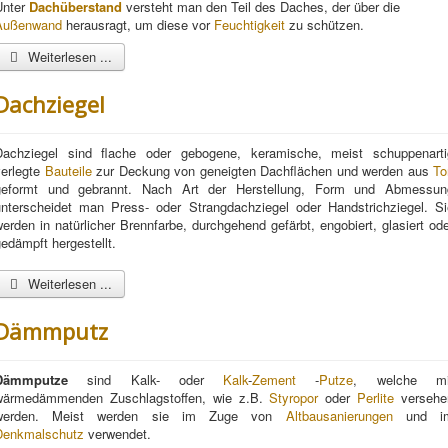
Unter
Dachüberstand
versteht man den Teil des Daches, der über die
Außenwand
herausragt, um diese vor
Feuchtigkeit
zu schützen.
Weiterlesen ...
Dachziegel
Dachziegel sind flache oder gebogene, keramische, meist schuppenarti
verlegte
Bauteile
zur Deckung von geneigten Dachflächen und werden aus
To
geformt und gebrannt. Nach Art der Herstellung, Form und Abmessun
unterscheidet man Press- oder Strangdachziegel oder Handstrichziegel. Si
erden in natürlicher Brennfarbe, durchgehend gefärbt, engobiert, glasiert od
edämpft hergestellt.
Weiterlesen ...
Dämmputz
Dämmputz
e
sind Kalk- oder
Kalk
-
Zement
-
Putze
, welche mi
wärmedämmenden Zuschlagstoffen, wie z.B.
Styropor
oder
Perlite
versehe
werden. Meist werden sie im Zuge von
Altbausanierungen
und i
Denkmalschutz
verwendet.