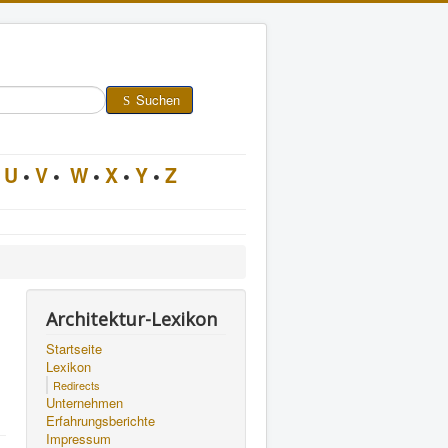
Suchen
U
•
V
•
W
•
X
•
Y
•
Z
Architektur-Lexikon
Startseite
Lexikon
Redirects
Unternehmen
Erfahrungsberichte
Impressum